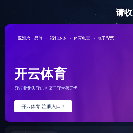
角钢法兰生产线
八工位数控角钢法兰