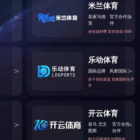
能角钢冲剪机
模具