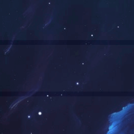
，焊接一体机
角码机
不锈钢多功能角钢冲剪机
多功
双伺服全液压高速角铁下料机
发布日期：2023-12-15 浏览次数：4601