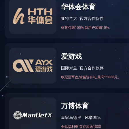
数控圆法兰成型，冲孔