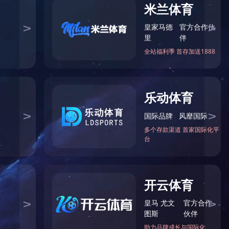
能角钢冲剪机
模具