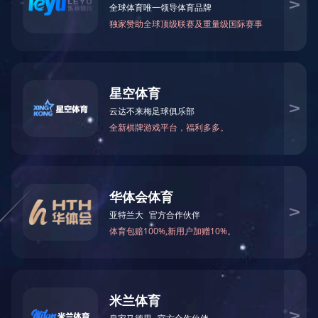
数控圆法兰成型，冲孔，焊接一