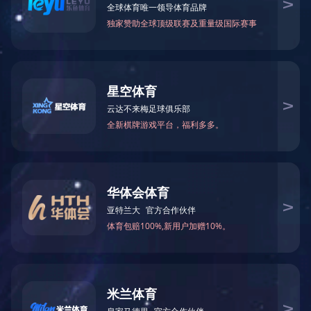
数控圆法兰成型，冲孔，焊接一