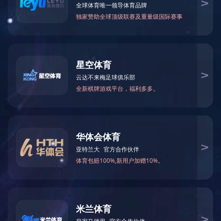
数控圆法兰成型，冲孔，焊接一