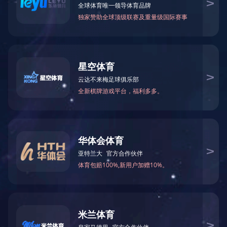
数控圆法兰成型，冲孔，焊接一
四枪法兰自动焊+码垛一体机···