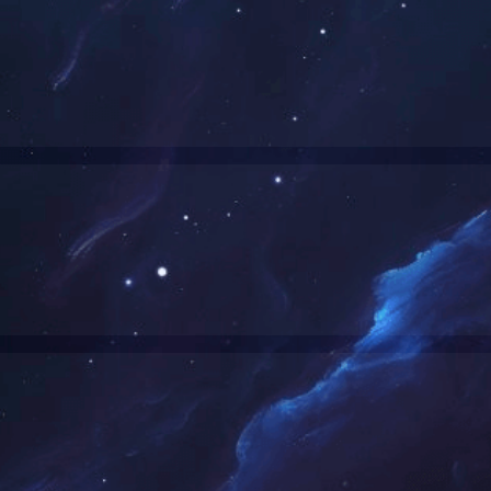
，焊接一体机
角码机
不锈钢多功能角钢冲剪机
多功
双伺服高速角铁法兰冲孔机